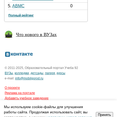
5.
АВМС
0
Полный рейтинг
Что нового в ВУЗах
© 2011-2025, Образовательный портал Учеба 92
ВУЗы
,
колледжи
,
детсады
,
лагеря
,
курсы
e-mail:
info@mobilgorod.ru
О проекте
Реклама на портале
Добавить учебное заведение
Мы используем cookie-файлы для улучшения
Все права защищены.
работы сайта. Продолжая использовать сайт, вы
Интернет-агентство Tian Group
Принять